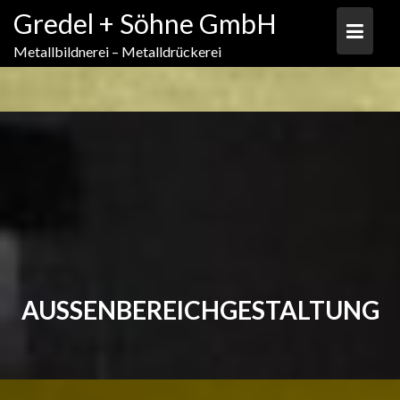
Skip
Gredel + Söhne GmbH
to
content
Metallbildnerei – Metalldrückerei
AUSSENBEREICHGESTALTUNG