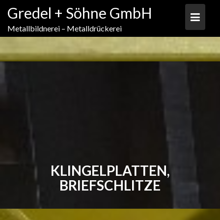
Skip
Gredel + Söhne GmbH
to
content
Metallbildnerei – Metalldrückerei
KLINGELPLATTEN,
BRIEFSCHLITZE