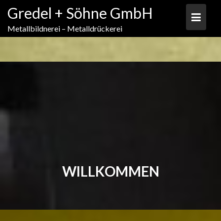
Skip
Gredel + Söhne GmbH
to
content
Metallbildnerei – Metalldrückerei
WILLKOMMEN