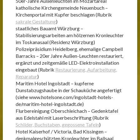
50er-Jahre Außenleuchten im Mozartareal
katholische Kirchengemeinde Neuenbuch –
Kirchenportal mit Kupfer beschlagen (Rubrik
sakrale Gestaltung
)
staatliches Bauamt Würzburg –
Stabilisierungsarbeiten am hölzernen Kronleuchter
im Toskanasaal (Residenz Würzburg)
Polizeipräsidium Heidelberg, ehemalige Campbell
Barracks – 20er Jahre Außen-Leuchten restauriert,
ergänzt und zeitgemäße LED-Elektroinstallation
eingebaut (Rubrik
Restaurierung, Aufarbeitung,
Reparatur
)
Maritim Hotel Ingolstadt – kupferne
Dunstabzugshaube in der Schauküche angefertigt
(siehe www.hotelsone.com/ingolstadt-hotels-
de/maritim-hotel-ingolstadt.de)
Flurbereinigung Oberschleichach – Gedenktafel
aus Edelstahl mit Laserbeschriftung (Rubrik
Schilder, Buchstaben, gegossene Tafeln
)
Hotel Kaiserhof / Victoria, Bad Kissingen –
denkmalgeschützten Kronleuchter im Ballsaal